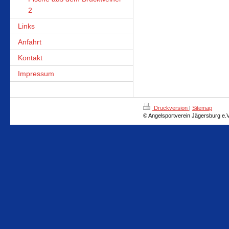
2
Links
Anfahrt
Kontakt
Impressum
Druckversion
|
Sitemap
© Angelsportverein Jägersburg e.V